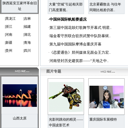
陕西延安王家坪革命旧
大量“空城”引起相关部
北京雾霾散去 与往年
址
门高度重视..
同期比相差仍甚..
|黑龙江
|吉林
·
中国杯国际帆船赛盛况
|浙江
|福建
·
第三届中国花鼓灯歌舞节开幕式 明星..
|河南
|湖北
·
瑞金看守所联合驻所武警中队防暴狱..
|新疆
|青海
·
第九届中国国际摩博会重庆开幕
|贵州
|四川
·
《恋爱通告》郑州媒体见面会王力宏..
·
河南登封历史建筑群——“天地之中..
图片专题
山西太原
光影间跳动的精灵——
重庆国际车展模特
中国皮影艺术