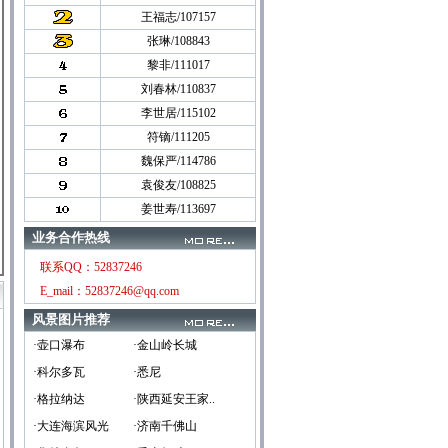
王福志/107157
张琳/108843
黎非/111017
刘春林/110837
李世居/115102
符镝/111205
魏保严/114786
袁俊友/108825
姜世寿/113697
业务合作热线
联系QQ：52837246
E_mail：52837246@qq.com
风景图片推荐
·壶口瀑布
·金山岭长城
·科尔多瓦
·悉尼
·格拉纳达
·陕西延安王家..
·大连海滨风光
·济南千佛山