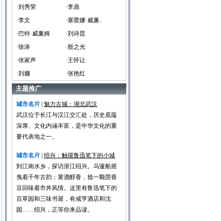
·刘秀荣
·李鼎
·李文
·塞蕾娜·威廉..
·巴特·威廉姆
·刘诗昆
·徐涛
·殷之光
·张家声
·王怀让
·刘墉
·张艳红
主题推广
城市名片
|
魅力古城：湖北武汉
武汉位于长江与汉江交汇处，历史底蕴
深厚、文化内涵丰富，是中华文化的重
要代表地之一。
城市名片
|
绍兴：触摸鲁迅笔下的小城
到江南水乡，探访浙江绍兴。乌篷船摇
曳着千年古韵；黄酒醇香，捻一颗茴香
豆回味着市井风情。这里有鲁迅笔下的
百草园和三味书屋，有咸亨酒店和沈
园……绍兴，正等你来品读。