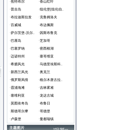
·焦特布尔
·香山红叶
·普吉岛
·纽伦堡[纽伦伯..
·布拉迪斯拉发
·克鲁姆洛夫
·百威城
·布达佩斯
·萨尔茨堡-沃尔..
·因斯布鲁克
·巴厘岛
·芝加哥
·巴塞罗纳
·密西根湖
·迈诺特州
·塞哥维亚
·希腊风光
·马德里埃斯科..
·新西兰风光
·奥克兰
·俄罗斯风情
·格尔木唐古拉..
·霞浦海滩
·吉林雾凇
·塞维利亚
·龙达古城
·莫图依奇岛
·布鲁日
·斯德哥尔摩
·哥德堡
·卢森堡
·曼都瑞镇
主题图片