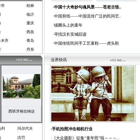
作市
·桂林
·
中国十大奇妙勾魂风景——苍老古怪..
州
·临沂
·
中国剪纸——中国流传广泛的民间艺..
海
·重庆
·
绒圈头上的童年
台
·西昌
·
寻找汉长安城踪迹
鲁木齐
·青岛
·
中国传统民间手工艺童鞋——虎头鞋
安
·丹东
业界快讯
西班牙格拉纳达
色列
|马尔代夫
·手机拍照冲击相机行业
岛
|古巴
·《大众摄影》征集“童年照”啦～～～..