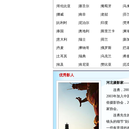
|哥伦比亚
|塞舌尔
|葡萄牙
|马
|挪威
|南非
|老挝
|芬
|比利时
|尼泊尔
|印度
|梵
|泰国
|奥地利
|斯里兰卡
|柬
|意大利
|瑞士
|荷兰
|新
|丹麦
|摩纳哥
|俄罗斯
|巴
|土耳其
|瑞典
|乌克兰
|希
|埃及
|肯尼亚
|赞比亚
|厄
优秀影人
河北摄影家—
连勇，200
2003年加入
俗摄影协会，2
家协会。
连勇先生的
镜头的细节“刻
一些有意境的画