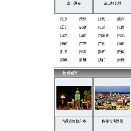
壶口瀑布
金山岭长城
|北京
|天津
|上海
|重庆
|辽宁
|安徽
|江苏
|江西
|山东
|山西
|内蒙古
|河北
|湖南
|广东
|广西
|海南
|甘肃
|宁夏
|陕西
|云南
|西藏
|香港
|澳门
|台湾
热点城市
内蒙古海拉尔市
内蒙古满洲里