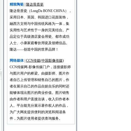
精致陶瓷
|
隆达骨质瓷
隆达骨质瓷（LongDa BONE CHINA），
采用日本、英国、韩国进口花面装饰，
融西方文明与中国传统风格为一体，集
实用性与艺术性于一身的完美结合。产
品定位于高级酒店宴会用瓷、都市成功
人士、小康家庭餐饮用瓷及馈赠佳品。
隆达——创造中国的世界品牌！
网络媒体
|
CCN传媒(中国影像传媒)
CCN传媒网-影像传媒门户，连接摄影师
与图片用户的桥梁。由摄影师、图片作
者自己上传管理和销售自己的图片，作
者在展示自己的作品自娱自乐的同时还
能够体现出图片的商业价值。图片销售
由作者和用户直接洽谈，收入归作者本
人。平台能充分展示著作权人的作品，
为广大网友提供便利的浏览和阅读条
件，为图片使用者提供查询服务。