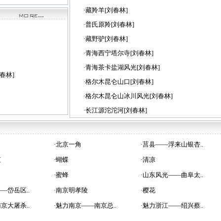
·藏羚羊[刘春林]
·普氏原羚[刘春林]
·藏野驴[刘春林]
·青海西宁塔尔寺[刘春林]
·青海茶卡盐湖风光[刘春林]
春林]
·格尔木昆仑山口[刘春林]
·格尔木昆仑山冰川风光[刘春林]
·长江源沱沱河[刘春林]
·
北京一角
·
莒县——浮来山银杏..
虹
·
蝴蝶
·
清凉
·
蜜蜂
·
山东风光——曲阜太..
—岱岳区..
·
南京明孝陵
·
樱花
京大屠杀..
·
魅力南京——南京总..
·
魅力浙江——绍兴蔡..