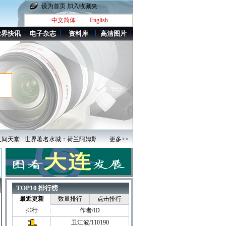
设为首页
加入收藏夹
·中文简体
·English
业界快讯
电子杂志
资料库
高清图片
·世界著名水城：荷兰阿姆斯特丹
·全球最贵城市新排名出炉 中国部分城市大幅攀升
更多>>
TOP10 排行榜
最近更新
数量排行
点击排行
排行
作者/ID
卫江波/110190