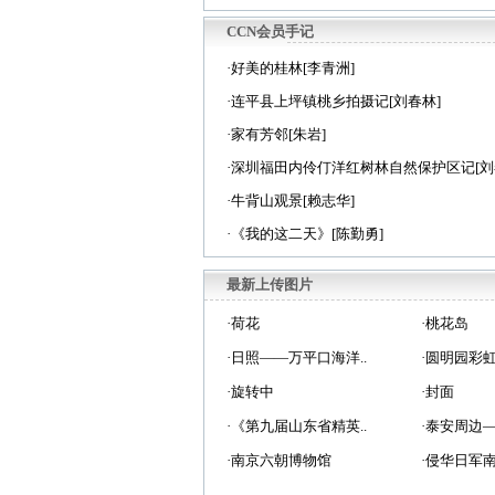
CCN会员手记
·
好美的桂林[李青洲]
·
连平县上坪镇桃乡拍摄记[刘春林]
·
家有芳邻[朱岩]
·
深圳福田内伶仃洋红树林自然保护区记[刘
·
牛背山观景[赖志华]
·
《我的这二天》[陈勤勇]
最新上传图片
·
荷花
·
桃花岛
·
日照——万平口海洋..
·
圆明园彩
·
旋转中
·
封面
·
《第九届山东省精英..
·
泰安周边—
·
南京六朝博物馆
·
侵华日军南