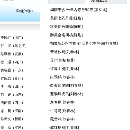
力[杨宝忠]
·湖南宁乡 千年古寺 密印寺[张立成]
详细介绍>>
·美丽七彩丹霞[陈彤]
·壮美伊吾胡杨[陈彤]
·醉美金塔胡杨[陈彤]
王晓虹（浙江）
·鄂豫皖苏区首府-红安县七里坪镇[刘春林]
任 罡（黑龙江）
·普通秧鸡[刘春林]
陈勤勇（安徽）
·苏州老街[黎非]
徐 灏（四川）
·红嘴山鸦[刘春林]
黄福强（广东）
·白颈鸫[刘春林]
罗应思（贵州）
·白喉扇尾鹟[刘春林]
李 伟（四川）
·蓝喉蜂虎鸟[刘春林]
刘 媛（山东）
·灰卷尾[刘春林]
熊丽霞（四川）
·牛背鹭[刘春林]
恣 鹏（河南）
陈新文（新疆）
·藏雪鸡[刘春林]
·赭红尾鸲[刘春林]
侯 磊（江苏）