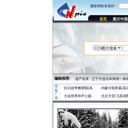
摄影师姓名或ID：
首页
图片中国
编辑推荐:
教文化圣地——山西忻州五台山被列入世界遗产名录
·辽宁大连日本风情一条街[高清图
·
抗日战争雕塑园[高..
·
内蒙古昭君墓[高清
·
大连世界和平公园
·
北京天安门[高清图