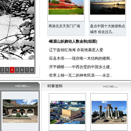
再游北京天安门广场
盘点中国十大旅游热点
城市 你去过几..
·
峨眉山妖娆动人数金秋[组图]
·
辽宁盘锦红海滩 赤装艳裹惹人爱
·
应县木塔——现存唯一木结构的楼阁..
·
开平碉楼——中西合璧的中国乡土建..
2
3
4
5
6
7
8
·
世界上独一无二的神奇民居——永定..
时事资料