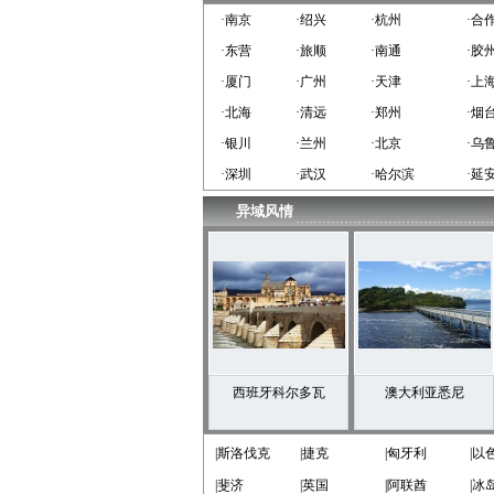
·南京
·绍兴
·杭州
·合
·东营
·旅顺
·南通
·胶
·厦门
·广州
·天津
·上
·北海
·清远
·郑州
·烟
·银川
·兰州
·北京
·乌
·深圳
·武汉
·哈尔滨
·延
异域风情
西班牙科尔多瓦
澳大利亚悉尼
|斯洛伐克
|捷克
|匈牙利
|以
|斐济
|英国
|阿联酋
|冰