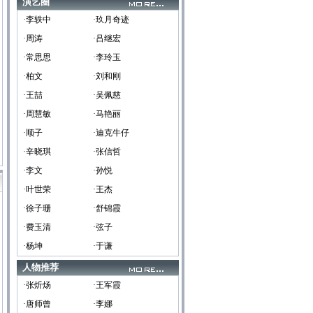
演艺圈
·李轶中
·玖月奇迹
·周涛
·吕继宏
·常思思
·李玲玉
·柏文
·刘和刚
·王喆
·吴佩慈
·周慧敏
·马艳丽
·顺子
·迪克牛仔
·辛晓琪
·张信哲
·李文
·孙悦
·叶世荣
·王杰
·徐子珊
·舒锦霞
·费玉清
·弦子
·杨坤
·于谦
人物推荐
·张炘炀
·王军霞
·唐师曾
·李娜