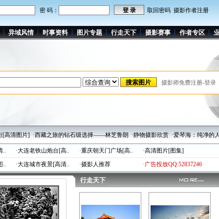
密 码：
取回密码
摄影作者注册
异域风情
时事资料
图片专题
行走天下
摄影赛事
作者专区
摄影师免费注册-登录
片]
·西藏之旅的钻石级选择——林芝鲁朗
·静物摄影欣赏
·爱琴海：纯净的人间天堂
..
·
大连老铁山炮台[高..
·
重庆朝天门广场[高..
·
高清图片[图集]
..
·
大连城市夜景[高清..
·
摄影人推荐
·广告投放QQ:52837246
行走天下