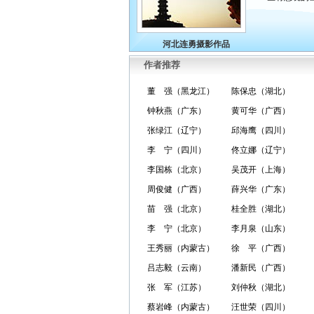
河北连勇摄影作品
作者推荐
董 强（黑龙江）
陈保忠（湖北）
钟秋燕（广东）
黄可华（广西）
张绿江（辽宁）
邱海鹰（四川）
李 宁（四川）
佟立娜（辽宁）
李国栋（北京）
吴茂开（上海）
周俊健（广西）
薛兴华（广东）
苗 强（北京）
桂全胜（湖北）
李 宁（北京）
李月泉（山东）
王秀丽（内蒙古）
徐 平（广西）
吕志毅（云南）
潘新民（广西）
张 军（江苏）
刘仲秋（湖北）
蔡岩峰（内蒙古）
汪世荣（四川）