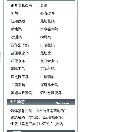
·银耳岩吸蜜鸟
·岩鹭
·绿鹬
·盔吮蜜鸟
·红翅鹦鹉
·黑脸杜鹃
·草地鹨
·白喉噪刺莺
·澳洲鹤
·楔尾鹰
·西部沼泽鹞
·白腹杜鹃
·蓝面吸蜜鸟
·黑翅鸢
·鸡冠水雉
·灰耳食蜜鸟
·黄喉工鸟
·斑胸树鸭
·斑点园丁鸟
·白眉翡翠
·白颈麦鸡
·犀鸟修士鸟
·黄翅灰吸蜜鸟
·紫红色吸蜜鸟
图片动态
·媒体紧急约稿：山东与河南两地的“..
·紧急征稿：“大运河与流经城市”的..
·出版社紧急征集“猫眯”图片（附名..