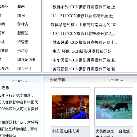
来西亚
|越南
·“秋雅冬韵”CCN摄影月赛投稿开始 上..
兰
|缅甸
·“11-12月”CCN摄影月赛投稿开始 赶..
蒂冈
|菲律宾
·媒体紧急约稿：山东与河南两地的“立..
埔寨
|新西兰
·“10-11月”CCN摄影月赛投稿开始 赶..
加坡
|卢森堡
·“城市风采”CCN摄影月赛投稿开始 赶..
基斯坦
|卡塔尔
·“生态·环保”CCN摄影月赛投稿开始..
腊
|印度尼西亚
·“中华民俗”CCN摄影月赛投稿开始 精..
瓜多尔
|澳大利亚
·“美丽新疆”CCN摄影月赛投稿开始 精..
会员专辑
—连勇
2年入行开始学摄影，
中国人像摄影学会和中国民
008年底加入河北省摄影
摄影题材广泛，对特写
画”总是精致细腻，而对
都市霞光[陆志明]
大美西藏之一 自然魅
面他能做..