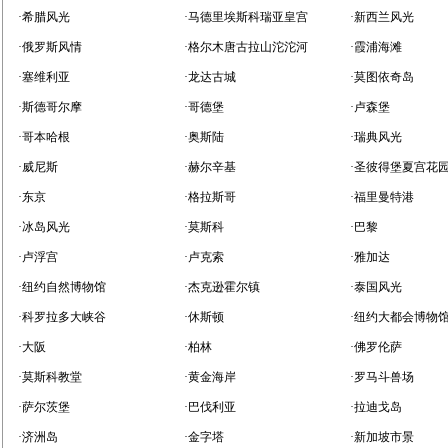
·希腊风光
·马德里埃斯科瑞亚皇宫
·新西兰风光
·俄罗斯风情
·格尔木唐古拉山沱沱河
·霞浦海滩
·塞维利亚
·龙达古城
·莫图依奇岛
·斯德哥尔摩
·哥德堡
·卢森堡
·哥本哈根
·奥斯陆
·瑞典风光
·威尼斯
·赫尔辛基
·圣彼得堡夏宫花
·东京
·格拉斯哥
·福里曼特港
·冰岛风光
·莫斯科
·巴黎
·卢浮宫
·卢克索
·雅加达
·纽约自然博物馆
·杰克逊霍尔镇
·泰国风光
·科罗拉多大峡谷
·休斯顿
·纽约大都会博物
·大阪
·柏林
·佛罗伦萨
·莫斯科教堂
·黄金海岸
·罗马斗兽场
·萨尔茨堡
·巴伐利亚
·拉迪戈岛
·济洲岛
·金字塔
·新加坡市景