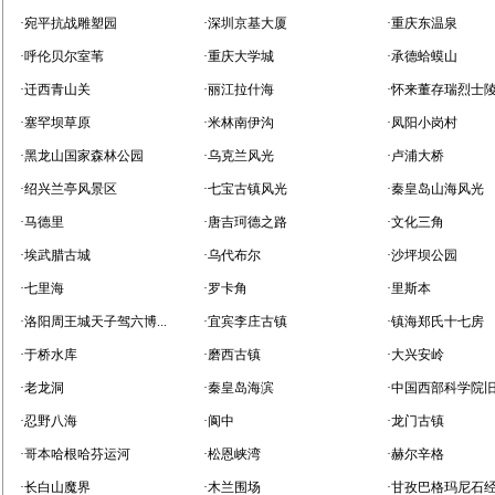
·宛平抗战雕塑园
·深圳京基大厦
·重庆东温泉
·呼伦贝尔室苇
·重庆大学城
·承德蛤蟆山
·迁西青山关
·丽江拉什海
·怀来董存瑞烈士
·塞罕坝草原
·米林南伊沟
·凤阳小岗村
·黑龙山国家森林公园
·乌克兰风光
·卢浦大桥
·绍兴兰亭风景区
·七宝古镇风光
·秦皇岛山海风光
·马德里
·唐吉珂德之路
·文化三角
·埃武腊古城
·乌代布尔
·沙坪坝公园
·七里海
·罗卡角
·里斯本
·洛阳周王城天子驾六博...
·宜宾李庄古镇
·镇海郑氏十七房
·于桥水库
·磨西古镇
·大兴安岭
·老龙洞
·秦皇岛海滨
·中国西部科学院
·忍野八海
·阆中
·龙门古镇
·哥本哈根哈芬运河
·松恩峡湾
·赫尔辛格
·长白山魔界
·木兰围场
·甘孜巴格玛尼石