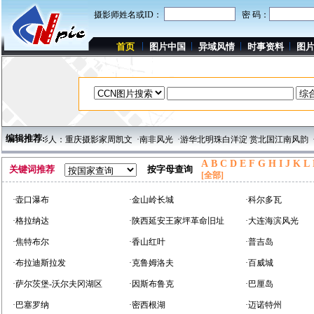
摄影师姓名或ID：
密 码：
首页
图片中国
异域风情
时事资料
图
编辑推荐:
·新增优秀影人：重庆摄影家周凯文
·南非风光
·游华北明珠白洋淀 赏北国江南风韵
·
A
B
C
D
E
F
G
H
I
J
K
L
关键词推荐
按字母查询
[全部]
·壶口瀑布
·金山岭长城
·科尔多瓦
·格拉纳达
·陕西延安王家坪革命旧址
·大连海滨风光
·焦特布尔
·香山红叶
·普吉岛
·布拉迪斯拉发
·克鲁姆洛夫
·百威城
·萨尔茨堡-沃尔夫冈湖区
·因斯布鲁克
·巴厘岛
·巴塞罗纳
·密西根湖
·迈诺特州