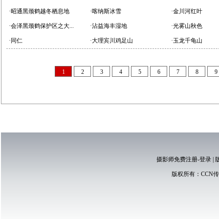
·昭通黑颈鹤越冬栖息地
·喀纳斯冰雪
·金川河红叶
·会泽黑颈鹤保护区之大...
·沾益海丰湿地
·光雾山秋色
·同仁
·大理宾川鸡足山
·玉龙千龟山
1
2
3
4
5
6
7
8
9
摄影师免费注册-登录
|
版权所有：
CCN