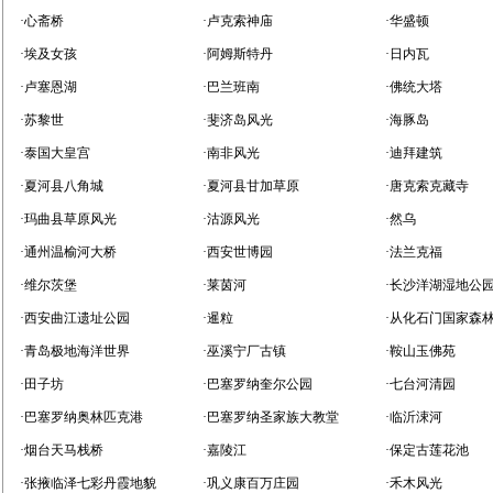
·心斋桥
·卢克索神庙
·华盛顿
·埃及女孩
·阿姆斯特丹
·日内瓦
·卢塞恩湖
·巴兰班南
·佛统大塔
·苏黎世
·斐济岛风光
·海豚岛
·泰国大皇宫
·南非风光
·迪拜建筑
·夏河县八角城
·夏河县甘加草原
·唐克索克藏寺
·玛曲县草原风光
·沽源风光
·然乌
·通州温榆河大桥
·西安世博园
·法兰克福
·维尔茨堡
·莱茵河
·长沙洋湖湿地公
·西安曲江遗址公园
·暹粒
·从化石门国家森
·青岛极地海洋世界
·巫溪宁厂古镇
·鞍山玉佛苑
·田子坊
·巴塞罗纳奎尔公园
·七台河清园
·巴塞罗纳奥林匹克港
·巴塞罗纳圣家族大教堂
·临沂涑河
·烟台天马栈桥
·嘉陵江
·保定古莲花池
·张掖临泽七彩丹霞地貌
·巩义康百万庄园
·禾木风光