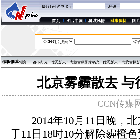
摄影师姓名或ID：
密 码：
首页
图片中国
异域风情
时事资料
图
编辑推荐:
书院］
·都市灯光
·优秀影人：内蒙古摄影家杨光
·优秀影人：内蒙古摄影家韩波
·
北京雾霾散去 
CCN传媒网 w
2014年10月11日晚，
于11日18时10分解除霾