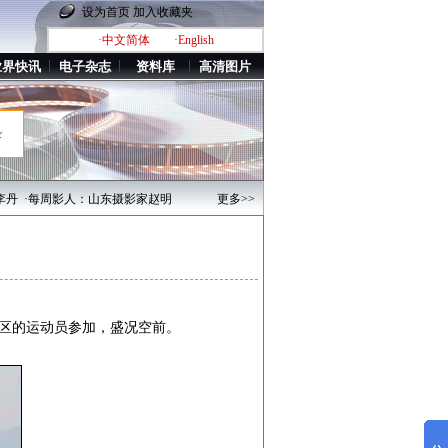
设为首页
加入收藏夹
·中文简体
·English
业界快讯
电子杂志
资料库
高清图片
录
每周影人：山东摄影家赵明
·优秀影人：新疆摄影家——刘一亮
更多>>
·每周影人：湖南摄影
地区的运动员参加，盛况空前。