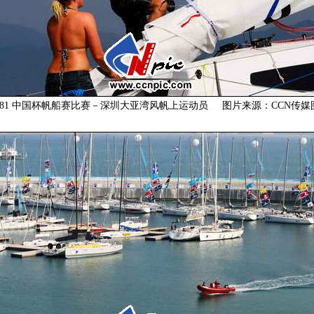
7-20481 中国杯帆船赛比赛－深圳大亚湾风帆上运动员 图片来源：CCN传