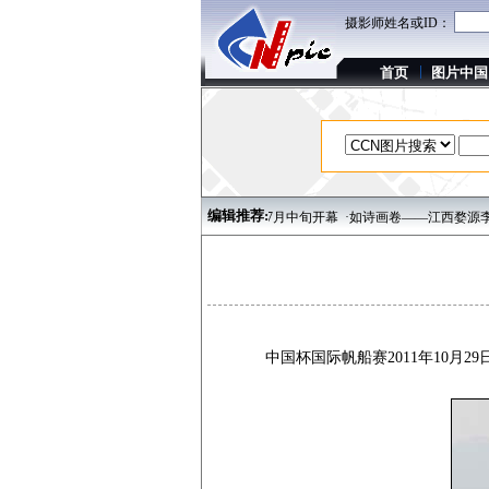
摄影师姓名或ID：
首页
图片中国
编辑推荐:
地 走进大庆——第二届中国湿地文化节7月中旬开幕
·如诗画卷——江西婺源李坑古村
中国杯国际帆船赛2011年10月2