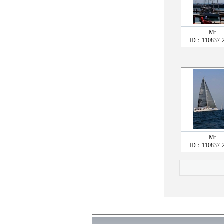
Mr.
ID：110837-
Mr.
ID：110837-