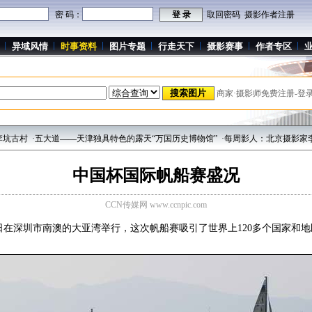
密 码：
取回密码
摄影作者注册
异域风情
时事资料
图片专题
行走天下
摄影赛事
作者专区
商家·摄影师免费注册-登
·五大道——天津独具特色的露天“万国历史博物馆”
·每周影人：北京摄影家李丹
·
中国杯国际帆船赛盛况
CCN传媒网 www.ccnpic.com
9日在深圳市南澳的大亚湾举行，这次帆船赛吸引了世界上120多个国家和