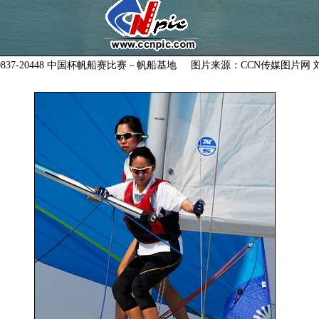
10837-20448 中国杯帆船赛比赛－帆船基地 图片来源：CCN传媒图片网