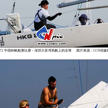
7-20472 中国杯帆船赛比赛－深圳大亚湾风帆上的女将 图片来源：CCN传