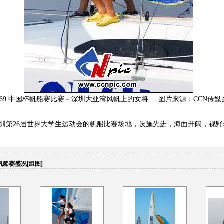
7-20469 中国杯帆船赛比赛－深圳大亚湾风帆上的女将 图片来源：CCN传
第26届世界大学生运动会的帆船比赛场地，设施先进，海面开阔，视
船赛盛况[组图]