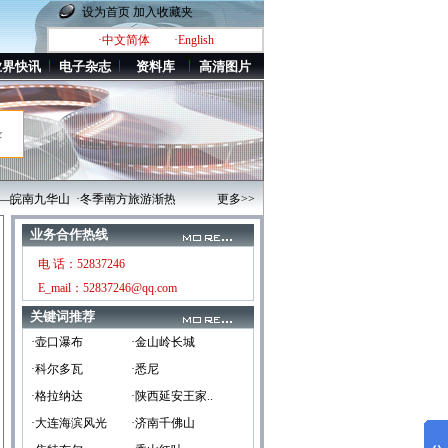
设为首页
加入收藏夹
·中文简体
·English
业界快讯
电子杂志
资料库
高清图片
录
皖南九华山
·冬季南方旅游渐热 海南三亚提前一个月
更多>>
·静物摄影欣赏
·优秀影人：广西
业务合作热线
电 话：52837246
E_mail：52837246@qq.com
关键词推荐
·壶口瀑布
·金山岭长城
·科尔多瓦
·悉尼
·格拉纳达
·陕西延安王家..
·大连海滨风光
·济南千佛山