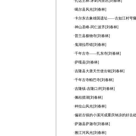
·扎达土林-茅刺沟景区[刘春林]
·噶尔县风光[刘春林]
·卡尔东古象雄国遗址——古如江村穹窿.
·神山圣峰-冈仁波齐[刘春林]
·普兰县极物寺[刘春林]
·鬼湖拉昂错[刘春林]
·千年古寺——扎东寺[刘春林]
·萨嘎县[刘春林]
·吉隆县大唐天竺使出铭[刘春林]
·千年古寺帕巴寺[刘春林]
·吉隆镇-吉隆口岸[刘春林]
·佩枯措湖[刘春林]
·种拉山风光[刘春林]
·偏岩古镇的小溪河成重庆纳凉的好去处
·萨迦县萨迦寺[刘春林]
·雅江河风光[刘春林]