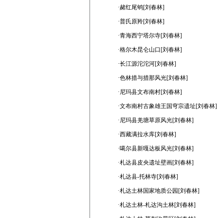
·赭红尾鸲[刘春林]
·普氏原羚[刘春林]
·青海西宁塔尔寺[刘春林]
·格尔木昆仑山口[刘春林]
·长江源沱沱河[刘春林]
·色林措与措那风光[刘春林]
·尼玛县文布南村[刘春林]
·文布南村古象雄王国穹宗遗址[刘春林]
·尼玛县羌塘草原风光[刘春林]
·西藏满拉水库[刘春林]
·噶尔县新嘎达板风光[刘春林]
·札达县皮央遗址壁画[刘春林]
·札达县-托林寺[刘春林]
·札达土林国家地质公园[刘春林]
·札达土林-札达沟土林[刘春林]