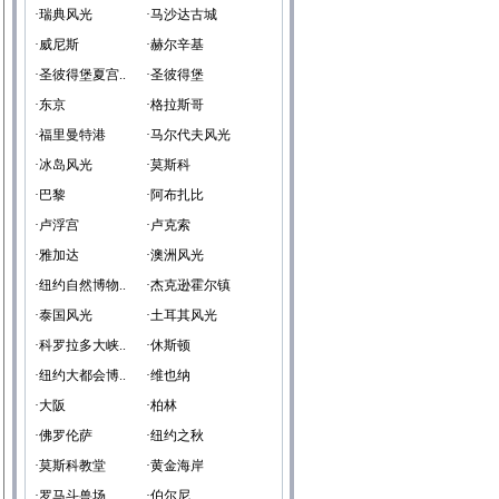
·瑞典风光
·马沙达古城
·威尼斯
·赫尔辛基
·圣彼得堡夏宫..
·圣彼得堡
·东京
·格拉斯哥
·福里曼特港
·马尔代夫风光
·冰岛风光
·莫斯科
·巴黎
·阿布扎比
·卢浮宫
·卢克索
·雅加达
·澳洲风光
·纽约自然博物..
·杰克逊霍尔镇
·泰国风光
·土耳其风光
·科罗拉多大峡..
·休斯顿
·纽约大都会博..
·维也纳
·大阪
·柏林
·佛罗伦萨
·纽约之秋
·莫斯科教堂
·黄金海岸
·罗马斗兽场
·伯尔尼