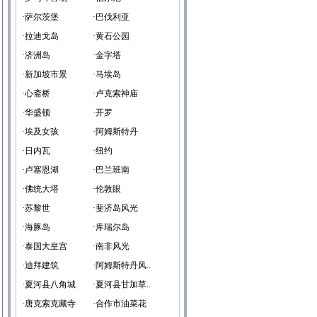
·萨尔茨堡
·巴伐利亚
·拉迪戈岛
·黄石公园
·济洲岛
·金字塔
·新加坡市景
·马埃岛
·心斋桥
·卢克索神庙
·华盛顿
·开罗
·埃及女孩
·阿姆斯特丹
·日内瓦
·纽约
·卢塞恩湖
·巴兰班南
·佛统大塔
·伦敦眼
·苏黎世
·斐济岛风光
·海豚岛
·库瑞尔岛
·泰国大皇宫
·南非风光
·迪拜建筑
·阿姆斯特丹风..
·夏河县八角城
·夏河县甘加草..
·唐克索克藏寺
·合作市油菜花