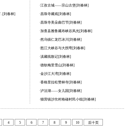
·江孜古城——宗山古堡[刘春林]
.[刘春林]
·昌珠寺藏戏[刘春林]
·昌珠寺美朵曲巴节[刘春林]
·加查县雅鲁藏布峡谷风光[刘春林]
·然乌镇仁龙巴冰川[刘春林]
·怒江大峡谷与大拐弯[刘春林]
·滇藏线散记[刘春林]
·德钦梅里雪山[刘春林]
·金沙江大湾[刘春林]
·香格里拉松赞林寺[刘春林]
·泸沽湖——女儿国[刘春林]
·猫营镇沙坎村格碰村民小组[刘春林]
4
5
6
7
8
9
10
后十页