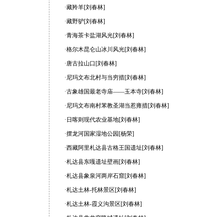
·藏羚羊[刘春林]
·藏野驴[刘春林]
·青海茶卡盐湖风光[刘春林]
·格尔木昆仑山冰川风光[刘春林]
·唐古拉山口[刘春林]
·尼玛文布北村与当穷措[刘春林]
·古象雄国最老寺庙——玉本寺[刘春林]
·尼玛文布南村苯教圣湖当惹雍措[刘春林]
·日喀则现代农业基地[刘春林]
·摆龙河国家湿地公园[杨荣]
·西藏阿里札达县古格王国遗址[刘春林]
·札达县东嘎遗址壁画[刘春林]
·札达县象泉河两岸石窟[刘春林]
·札达土林-托林景区[刘春林]
·札达土林-霞义沟景区[刘春林]