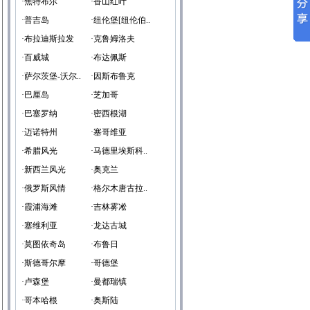
·焦特布尔
·香山红叶
·普吉岛
·纽伦堡[纽伦伯..
·布拉迪斯拉发
·克鲁姆洛夫
·百威城
·布达佩斯
·萨尔茨堡-沃尔..
·因斯布鲁克
·巴厘岛
·芝加哥
·巴塞罗纳
·密西根湖
·迈诺特州
·塞哥维亚
·希腊风光
·马德里埃斯科..
·新西兰风光
·奥克兰
·俄罗斯风情
·格尔木唐古拉..
·霞浦海滩
·吉林雾凇
·塞维利亚
·龙达古城
·莫图依奇岛
·布鲁日
·斯德哥尔摩
·哥德堡
·卢森堡
·曼都瑞镇
·哥本哈根
·奥斯陆