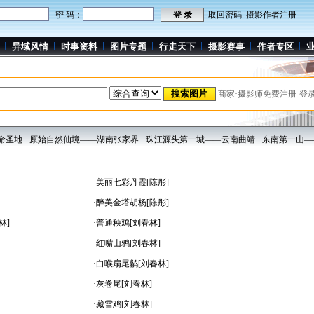
密 码：
取回密码
摄影作者注册
异域风情
时事资料
图片专题
行走天下
摄影赛事
作者专区
商家·摄影师免费注册-登
地
·原始自然仙境——湖南张家界
·珠江源头第一城——云南曲靖
·东南第一山——
·美丽七彩丹霞[陈彤]
·醉美金塔胡杨[陈彤]
林]
·普通秧鸡[刘春林]
·红嘴山鸦[刘春林]
·白喉扇尾鹟[刘春林]
·灰卷尾[刘春林]
·藏雪鸡[刘春林]