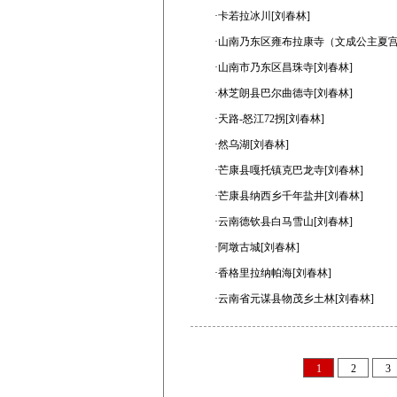
·卡若拉冰川[刘春林]
·山南乃东区雍布拉康寺（文成公主夏宫.
·山南市乃东区昌珠寺[刘春林]
·林芝朗县巴尔曲德寺[刘春林]
·天路-怒江72拐[刘春林]
·然乌湖[刘春林]
·芒康县嘎托镇克巴龙寺[刘春林]
·芒康县纳西乡千年盐井[刘春林]
·云南德钦县白马雪山[刘春林]
·阿墩古城[刘春林]
·香格里拉纳帕海[刘春林]
·云南省元谋县物茂乡土林[刘春林]
1
2
3