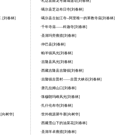
·札达县曲龙穹隆城遗址[刘春林]
·噶尔县芝达布日寺[刘春林]
.[刘春林]
·噶尔县古如江寺--阿里唯一的苯教寺庙[刘春林]
·千年寺庙——科迦寺[刘春林]
·圣湖玛旁雍措[刘春林]
·仲巴县[刘春林]
·帕羊镇风光[刘春林]
·吉隆县风光[刘春林]
·西藏吉隆县吉隆镇[刘春林]
·吉隆镇吉普村——吉普大峡谷[刘春林]
·唐孔拉姆山口[刘春林]
·珠穆朗玛峰风光[刘春林]
·扎什伦布寺[刘春林]
[向树华]
·世外桃源犀牛寨[向树华]
·西藏雪山下的油菜花[刘春林]
·圣湖羊卓雍措[刘春林]