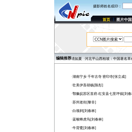
摄影师姓名或ID：
首页
图片中国
编辑推荐:
们日常生活方式的艺术——国际动漫游戏激情如夏
·河北平山西柏坡：中国著名革命圣
·湖南宁乡 千年古寺 密印寺[张立成]
·壮美伊吾胡杨[陈彤]
·鄂豫皖苏区首府-红安县七里坪镇[刘春
·苏州老街[黎非]
·白颈鸫[刘春林]
·蓝喉蜂虎鸟[刘春林]
·牛背鹭[刘春林]