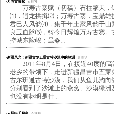
·万寿古寨赋
石柱将
万寿古寨赋（初稿）石柱擎天，锦
⑴，迴龙拱揖⑵；万寿古寨，宝鼎雄
君巴人风韵⑷，集千年土家风韵于山
良玉血脉⑸，铸今日辉煌万寿古寨。
控城东险峻；虽�...
·新疆风光：新疆古尔班通古特沙漠中的绿洲
史奎华
2011年8月4日，在接近40度的
老乡的带领下，走进新疆昌吉市五家
古尔班通古特沙漠，我们从鱼儿沟向
分别看到了沙滩上的燕窝、沙漠绿洲
也没有标明是什...
·云梯街千脚泉
石柱将