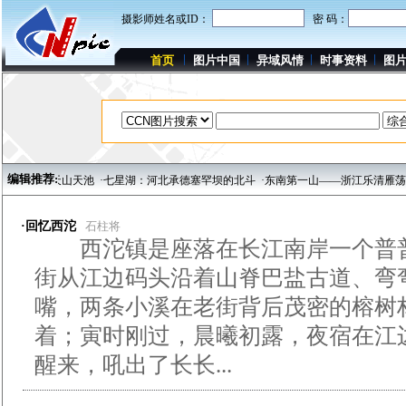
摄影师姓名或ID：
密 码：
首页
图片中国
异域风情
时事资料
图
编辑推荐:
湖泊——天山天池
·七星湖：河北承德塞罕坝的北斗
·东南第一山——浙江乐清雁荡山
·回忆西沱
石柱将
西沱镇是座落在长江南岸一个普普
街从江边码头沿着山脊巴盐古道、弯
嘴，两条小溪在老街背后茂密的榕树
着；寅时刚过，晨曦初露，夜宿在江
醒来，吼出了长长...