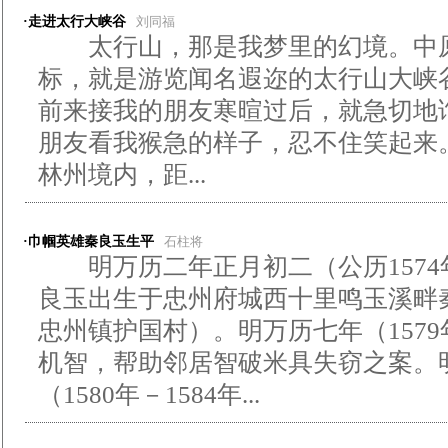
·走进太行大峡谷
刘同福
太行山，那是我梦里的幻境。中原
标，就是游览闻名遐迩的太行山大
前来接我的朋友寒暄过后，就急切地
朋友看我猴急的样子，忍不住笑起来
林州境内，距...
·巾帼英雄秦良玉生平
石柱将
明万历二年正月初二（公历1574年
良玉出生于忠州府城西十里鸣玉溪畔
忠州镇护国村）。明万历七年（157
机智，帮助邻居智破米具失窃之案。
（1580年－1584年...