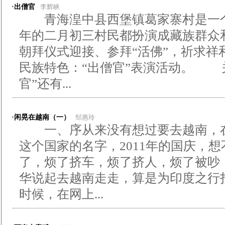
·出僧官
李辉峡
青海湟中县西堡镇葛家寨村是一个
年的二月初三村民都扮演成藏族群众
朝拜仪式迎接、参拜“活佛”，祈求祥
民族特色：“出僧官”表演活动。 
官”还有...
·闲晃在越南（一）
邹惠玲
一、序从来没有想过要去越南，在
这个国家的名字，2011年的国庆，
了，烦了挤车，烦了挤人，烦了被吵
华说起去越南走走，算是为印度之行
时候，在网上...