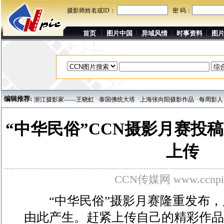
摄影师姓名或ID：
密 码：
首页
图片中国
异域风情
时事资料
图
编辑推荐:
优秀影人：浙江摄影家——王晓虹
·泰国佛统大塔
·上海张向阳摄影作品
·每周影人：
“中华民俗”CCN摄影月赛投
上传
CCN传媒网 www.ccnpi
“中华民俗”摄影月赛隆重发布，届
由此产生。赶紧上传自己的精彩作品