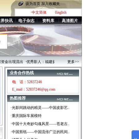
设为首页
加入收藏夹
·中文简体
·English
业界快讯
电子杂志
资料库
高清图片
录
资金出现流出
·优秀影人：福建摄影家——柯研
更多>>
·“每周影人”：江苏摄影家华锡奇
·广
业务合作热线
电 话：52837246
E_mail：52837246@qq.com
热图推荐
·光影间跳动的精灵——中国皮影艺..
·重庆国际车展模特
·中国十大奇妙勾魂风景——苍老古..
·中国剪纸——中国流传广泛的民间..