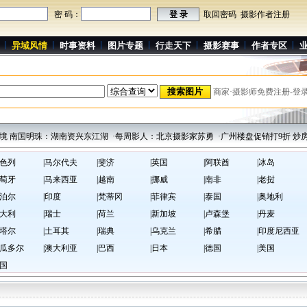
密 码：
取回密码
摄影作者注册
异域风情
时事资料
图片专题
行走天下
摄影赛事
作者专区
商家·摄影师免费注册-登
境 南国明珠：湖南资兴东江湖
·每周影人：北京摄影家苏勇
·广州楼盘促销打9折 炒房
以色列
|马尔代夫
|斐济
|英国
|阿联酋
|冰岛
葡萄牙
|马来西亚
|越南
|挪威
|南非
|老挝
尼泊尔
|印度
|梵蒂冈
|菲律宾
|泰国
|奥地利
意大利
|瑞士
|荷兰
|新加坡
|卢森堡
|丹麦
卡塔尔
|土耳其
|瑞典
|乌克兰
|希腊
|印度尼西亚
厄瓜多尔
|澳大利亚
|巴西
|日本
|德国
|美国
韩国