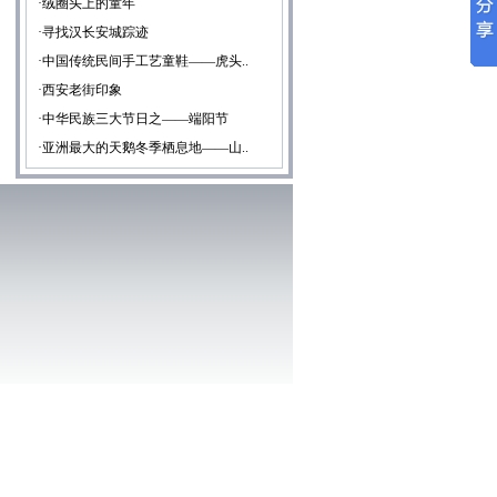
·绒圈头上的童年
·寻找汉长安城踪迹
·中国传统民间手工艺童鞋——虎头..
·西安老街印象
·中华民族三大节日之——端阳节
·亚洲最大的天鹅冬季栖息地——山..