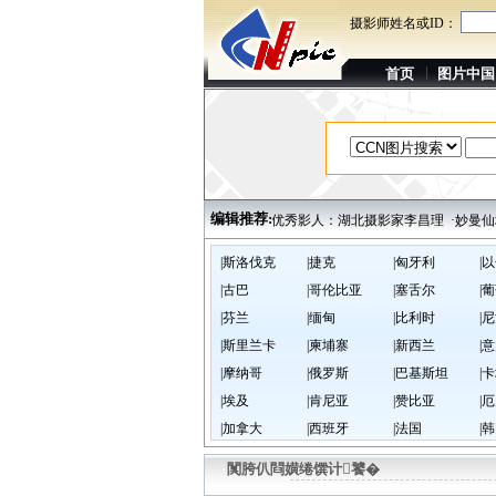
摄影师姓名或ID：
首页
图片中国
编辑推荐:
布泊：亚洲大陆的“魔鬼三角区”
·黔东南风情
·优秀影人：湖北摄影家李昌理
·妙曼仙
|斯洛伐克
|捷克
|匈牙利
|
|古巴
|哥伦比亚
|塞舌尔
|
|芬兰
|缅甸
|比利时
|
|斯里兰卡
|柬埔寨
|新西兰
|
|摩纳哥
|俄罗斯
|巴基斯坦
|
|埃及
|肯尼亚
|赞比亚
|
|加拿大
|西班牙
|法国
|
闃胯仈閰嫹绻馔计饕�