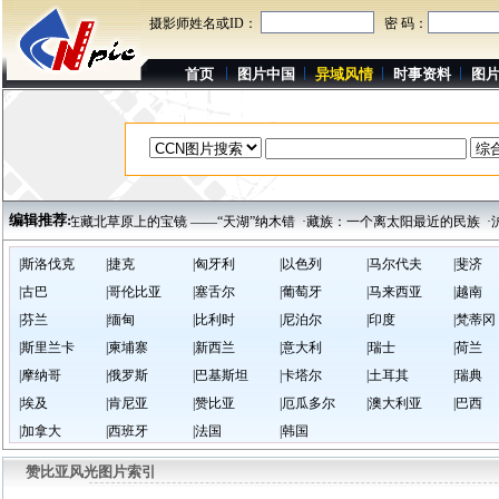
摄影师姓名或ID：
密 码：
首页
图片中国
异域风情
时事资料
图
编辑推荐:
厘岛
·镶嵌在藏北草原上的宝镜 ——“天湖”纳木错
·藏族：一个离太阳最近的民族
·沪
|斯洛伐克
|捷克
|匈牙利
|以色列
|马尔代夫
|斐济
|古巴
|哥伦比亚
|塞舌尔
|葡萄牙
|马来西亚
|越南
|芬兰
|缅甸
|比利时
|尼泊尔
|印度
|梵蒂冈
|斯里兰卡
|柬埔寨
|新西兰
|意大利
|瑞士
|荷兰
|摩纳哥
|俄罗斯
|巴基斯坦
|卡塔尔
|土耳其
|瑞典
|埃及
|肯尼亚
|赞比亚
|厄瓜多尔
|澳大利亚
|巴西
|加拿大
|西班牙
|法国
|韩国
赞比亚风光图片索引