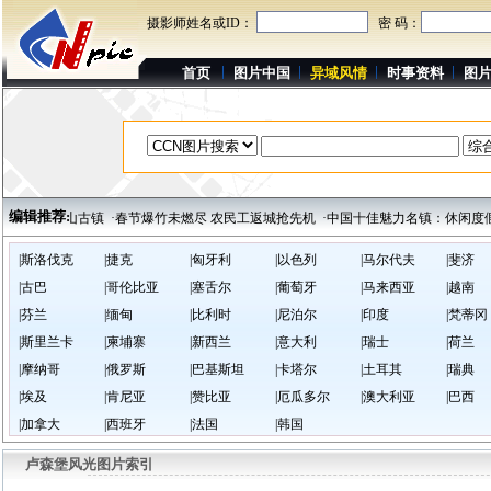
摄影师姓名或ID：
密 码：
首页
图片中国
异域风情
时事资料
图
编辑推荐:
化名镇之中山古镇
·春节爆竹未燃尽 农民工返城抢先机
·中国十佳魅力名镇：休闲度假
|斯洛伐克
|捷克
|匈牙利
|以色列
|马尔代夫
|斐济
|古巴
|哥伦比亚
|塞舌尔
|葡萄牙
|马来西亚
|越南
|芬兰
|缅甸
|比利时
|尼泊尔
|印度
|梵蒂冈
|斯里兰卡
|柬埔寨
|新西兰
|意大利
|瑞士
|荷兰
|摩纳哥
|俄罗斯
|巴基斯坦
|卡塔尔
|土耳其
|瑞典
|埃及
|肯尼亚
|赞比亚
|厄瓜多尔
|澳大利亚
|巴西
|加拿大
|西班牙
|法国
|韩国
卢森堡风光图片索引