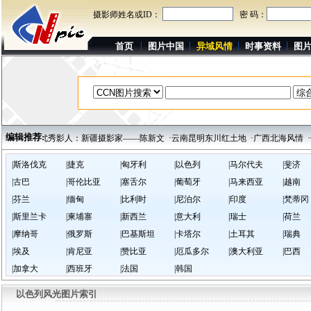
摄影师姓名或ID：
密 码：
首页
图片中国
异域风情
时事资料
图
编辑推荐:
菜香万家
·优秀影人：新疆摄影家——陈新文
·云南昆明东川红土地
·广西北海风情
·
|斯洛伐克
|捷克
|匈牙利
|以色列
|马尔代夫
|斐济
|古巴
|哥伦比亚
|塞舌尔
|葡萄牙
|马来西亚
|越南
|芬兰
|缅甸
|比利时
|尼泊尔
|印度
|梵蒂冈
|斯里兰卡
|柬埔寨
|新西兰
|意大利
|瑞士
|荷兰
|摩纳哥
|俄罗斯
|巴基斯坦
|卡塔尔
|土耳其
|瑞典
|埃及
|肯尼亚
|赞比亚
|厄瓜多尔
|澳大利亚
|巴西
|加拿大
|西班牙
|法国
|韩国
以色列风光图片索引