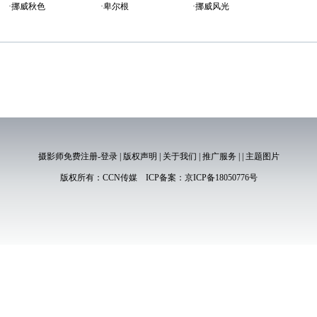
·挪威秋色
·卑尔根
·挪威风光
摄影师免费注册-登录
|
版权声明
|
关于我们
|
推广服务
|
|
主题图片
版权所有：
CCN传媒
ICP备案：
京ICP备18050776号