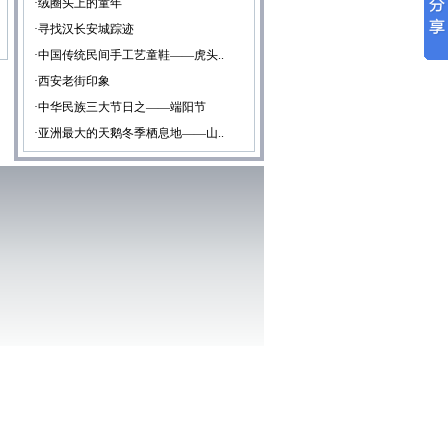
·绒圈头上的童年
·寻找汉长安城踪迹
·中国传统民间手工艺童鞋——虎头..
·西安老街印象
·中华民族三大节日之——端阳节
·亚洲最大的天鹅冬季栖息地——山..