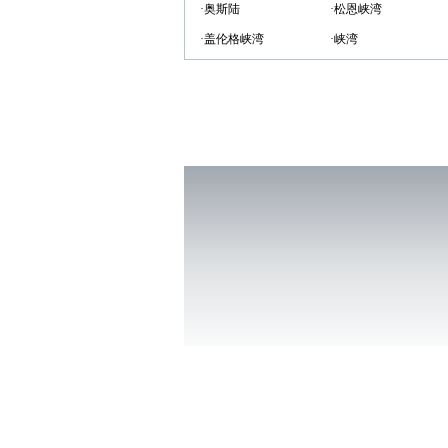
·奥斯陆
·松恩峡湾
·盖伦格峡湾
·峡湾