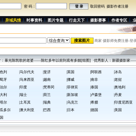
密 码：
取回密码
摄影作者注册
异域风情
时事资料
图片专题
行走天下
摄影赛事
作者专区
商家·摄影师免费注册-登
：暴光陈凯歌的老婆——陈红多年以前到底有多靓[组图]
·优秀影人：新疆摄影家——
以色列
|马尔代夫
|斐济
|英国
|阿联酋
|冰岛
葡萄牙
|马来西亚
|越南
|挪威
|南非
|老挝
尼泊尔
|印度
|梵蒂冈
|菲律宾
|泰国
|奥地利
意大利
|瑞士
|荷兰
|新加坡
|卢森堡
|丹麦
卡塔尔
|土耳其
|瑞典
|乌克兰
|希腊
|印度尼西亚
厄瓜多尔
|澳大利亚
|巴西
|日本
|德国
|美国
韩国