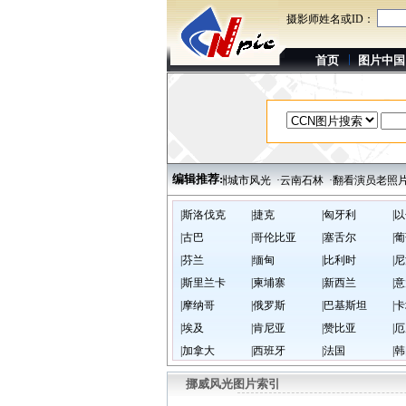
摄影师姓名或ID：
首页
图片中国
编辑推荐:
谷洞
·每周影人：湖北摄影家杨小平
·湖南株洲城市风光
·云南石林
·翻看演员老照片
|斯洛伐克
|捷克
|匈牙利
|
|古巴
|哥伦比亚
|塞舌尔
|
|芬兰
|缅甸
|比利时
|
|斯里兰卡
|柬埔寨
|新西兰
|
|摩纳哥
|俄罗斯
|巴基斯坦
|
|埃及
|肯尼亚
|赞比亚
|
|加拿大
|西班牙
|法国
|
挪威风光图片索引