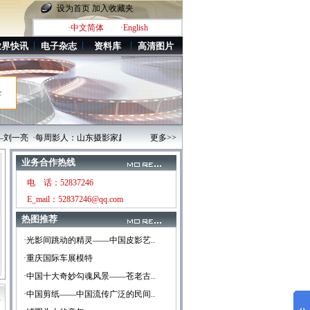
设为首页
加入收藏夹
·中文简体
·English
业界快讯
电子杂志
资料库
高清图片
录
刘一亮
·每周影人：山东摄影家赵明
·世界文化遗产——河南洛阳龙门石窟
更多>>
·河南嵩
业务合作热线
电 话：52837246
E_mail：52837246@qq.com
热图推荐
·光影间跳动的精灵——中国皮影艺..
·重庆国际车展模特
·中国十大奇妙勾魂风景——苍老古..
·中国剪纸——中国流传广泛的民间..