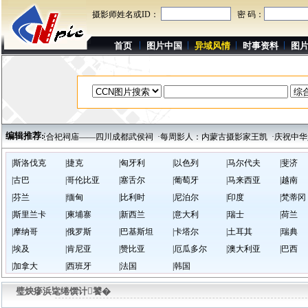
摄影师姓名或ID：
密 码：
首页
图片中国
异域风情
时事资料
图
编辑推荐:
惟一的君臣合祀祠庙——四川成都武侯祠
·每周影人：内蒙古摄影家王凯
·庆祝中华
|斯洛伐克
|捷克
|匈牙利
|以色列
|马尔代夫
|斐济
|古巴
|哥伦比亚
|塞舌尔
|葡萄牙
|马来西亚
|越南
|芬兰
|缅甸
|比利时
|尼泊尔
|印度
|梵蒂冈
|斯里兰卡
|柬埔寨
|新西兰
|意大利
|瑞士
|荷兰
|摩纳哥
|俄罗斯
|巴基斯坦
|卡塔尔
|土耳其
|瑞典
|埃及
|肯尼亚
|赞比亚
|厄瓜多尔
|澳大利亚
|巴西
|加拿大
|西班牙
|法国
|韩国
璧炴瘮浜毞绻馔计饕�