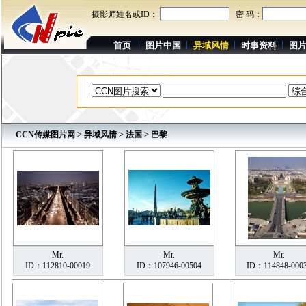
摄影师姓名或ID：
密 码：
首页
图片中国
异域风情
时事资料
图
CCN传媒图片网
>
异域风情
>
法国
> 巴黎
Mr.
Mr.
Mr.
ID：112810-00019
ID：107946-00504
ID：114848-000