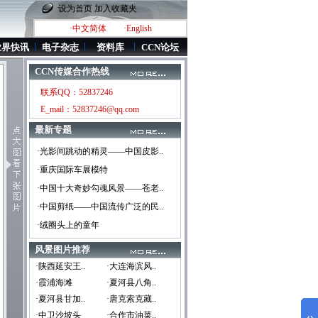
设为首页
加入收藏夹
·中文简体
·English
业界快讯
电子杂志
资料库
CCN论坛
CCN传媒合作热线
联系QQ：52837246
E_mail：52837246@qq.com
最新专题
·光影间跳动的精灵——中国皮影..
·重庆国际车展模特
·中国十大奇妙勾魂风景——苍老..
·中国剪纸——中国流传广泛的民..
·绒圈头上的童年
风景图片推荐
·陕西延安王..
·大连海滨风..
·霞浦海滩
·夏河县八角..
·夏河县甘加..
·唐克索克藏..
·中卫沙坡头
·合作市油菜..