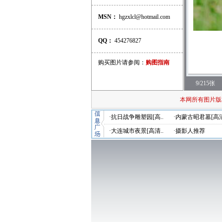
MSN：
hgzxlcl@hotmail.com
QQ：
454276827
购买图片请参阅：
购图指南
9/215张
本网所有图片版
·抗日战争雕塑园[高..
·内蒙古昭君墓[高清
·大连城市夜景[高清..
·摄影人推荐