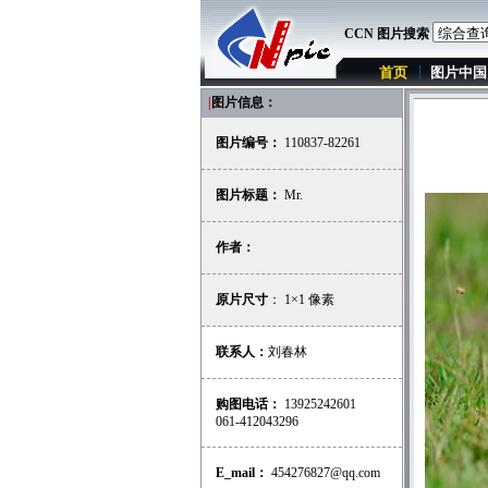
CCN 图片搜索
首页
图片中国
|
图片信息：
图片编号：
110837-82261
图片标题：
Mr.
作者：
原片尺寸
： 1×1 像素
联系人：
刘春林
购图电话：
13925242601
061-412043296
E_mail：
454276827@qq.com