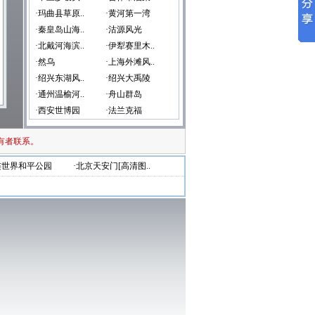
·玛曲县草原..
·黄河第一湾
·秦皇岛山海..
·沽源风光
·北戴河海滨..
·伊犁赛里木..
·然乌
·上海外滩风..
·绍兴东湖风..
·绍兴大禹陵
·通州温榆河..
·舟山群岛
·西安世博园
·法兰克福
有者联系。
连世界和平公园
·北京天安门[高清图..