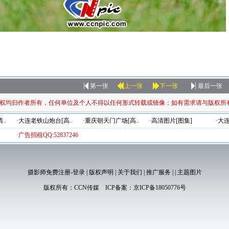
第一张
上一张
下一张
最后一张
权均归作者所有，任何单位及个人不得以任何形式转载或镜像；如有需求请与版权所
..
·大连老铁山炮台[高..
·重庆朝天门广场[高..
·高清图片[图集]
·大
·广告招租QQ:52837246
摄影师免费注册-登录
|
版权声明
|
关于我们
|
推广服务
|
|
主题图片
版权所有：
CCN传媒
ICP备案：
京ICP备18050776号