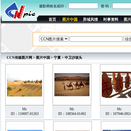
摄影师姓名或ID：
密 码：
首页
图片中国
异域风情
时事资料
图
CCN传媒图片网
>
图片中国
>
宁夏
> 中卫沙坡头
Mr.
Mr.
Mr.
ID：110697-01263
ID：108564-01492
ID：107946-092