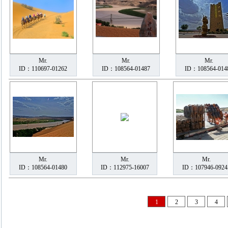
Mr.
Mr.
Mr.
ID：110697-01262
ID：108564-01487
ID：108564-014
Mr.
Mr.
Mr.
ID：108564-01480
ID：112975-16007
ID：107946-0924
1
2
3
4