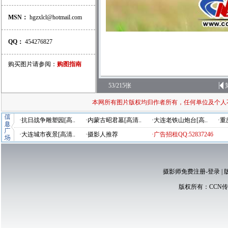
MSN：
hgzxlcl@hotmail.com
QQ：
454276827
购买图片请参阅：
购图指南
53/215张
本网所有图片版权均归作者所有，任何单位及个人
·抗日战争雕塑园[高..
·内蒙古昭君墓[高清..
·大连老铁山炮台[高..
·重
·大连城市夜景[高清..
·摄影人推荐
·广告招租QQ:52837246
摄影师免费注册-登录
|
版权所有：
CCN