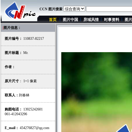
CCN 图片搜索
首页
图片中国
异域风情
时事资料
图
|
图片信息：
图片编号：
110837-82217
图片标题：
Mr.
作者：
原片尺寸
： 1×1 像素
联系人：
刘春林
购图电话：
13925242601
061-412043296
E_mail：
454276827@qq.com