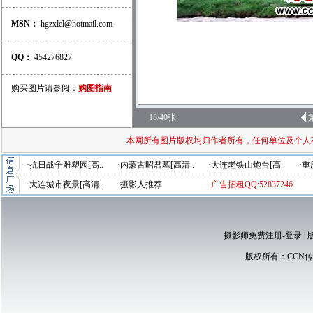
MSN：
hgzxlcl@hotmail.com
QQ：
454276827
购买图片请参阅：
购图指南
18/40张
本网所有图片版权均归作者所有，任何单位及个人
·抗日战争雕塑园[高..
·内蒙古昭君墓[高清..
·大连老铁山炮台[高..
·重
·大连城市夜景[高清..
·摄影人推荐
·广告招租QQ:52837246
摄影师免费注册-登录
|
版权所有：
CCN