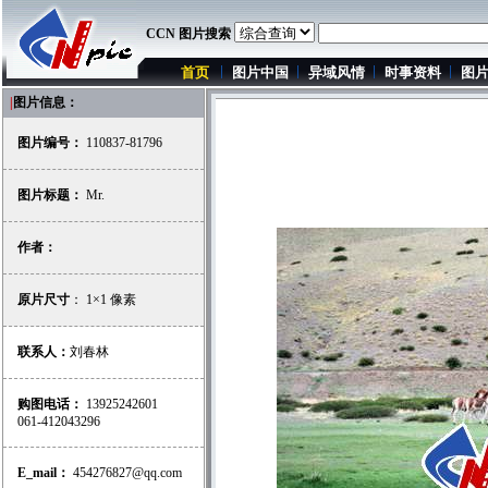
CCN 图片搜索
首页
图片中国
异域风情
时事资料
图
|
图片信息：
图片编号：
110837-81796
图片标题：
Mr.
作者：
原片尺寸
： 1×1 像素
联系人：
刘春林
购图电话：
13925242601
061-412043296
E_mail：
454276827@qq.com