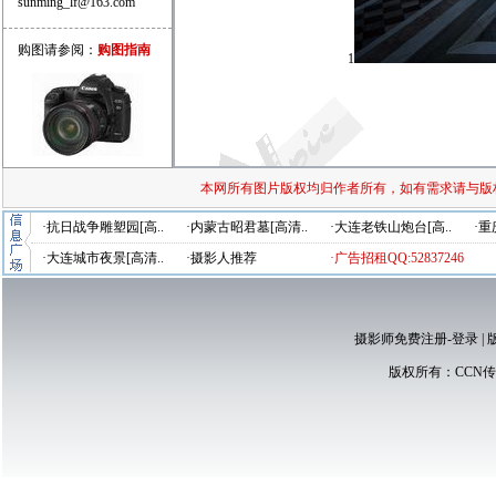
sunming_lf@163.com
购图请参阅：
购图指南
1
本网所有图片版权均归作者所有，如有需求请与版
·抗日战争雕塑园[高..
·内蒙古昭君墓[高清..
·大连老铁山炮台[高..
·重
·大连城市夜景[高清..
·摄影人推荐
·广告招租QQ:52837246
摄影师免费注册-登录
|
版权所有：
CCN