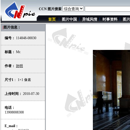
CCN 图片搜索
首页
图片中国
异域风情
时事资料
图
|
图片信息：
编号：
114848-00030
标题：
Mr.
作者：
孙明
尺寸1
： 1×1 像素
上传时间：
2010-07-30
电话：
13908008308
E_mail：