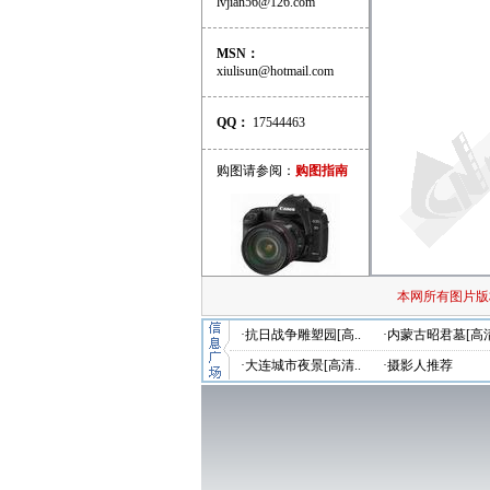
lvjian56@126.com
MSN：
xiulisun@hotmail.com
QQ：
17544463
购图请参阅：
购图指南
本网所有图片版
·抗日战争雕塑园[高..
·内蒙古昭君墓[高清
·大连城市夜景[高清..
·摄影人推荐