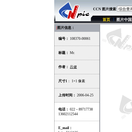
CCN 图片搜索
首页
图片中国
|
图片信息：
编号：
108370-00061
标题：
Mr.
作者：
吕健
尺寸1
： 1×1 像素
上传时间：
2006-04-25
电话：
022－89717738
13602112544
E_mail：