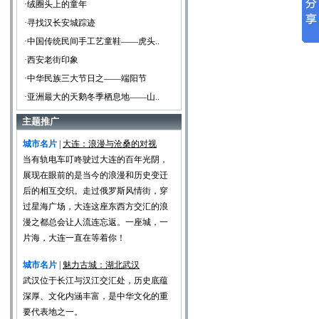
·绒圈头上的童年
·寻找汉长安城踪迹
·中国传统民间手工艺童鞋——虎头..
·西安老街印象
·中华民族三大节日之——端阳节
·亚洲最大的天鹅冬季栖息地——山..
主题推广
城市名片
|
大连：浪漫与沧桑的对视
当有轨电车叮咚驶过大连的百年光阴，
展现在眼前的是当今的浪漫和历史变迁
后的相互交织。走过俄罗斯风情街，穿
过星海广场，大连这座东西方交汇的浪
漫之都总会让人流连忘返。一座城，一
片海，大连一直在等着你！
城市名片
|
魅力古城：湖北武汉
武汉位于长江与汉江交汇处，历史底蕴
深厚、文化内涵丰富，是中华文化的重
要代表地之一。