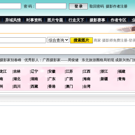
密 码：
取回密码
摄影作者注册
异域风情
时事资料
图片专题
行走天下
摄影赛事
作者专区
商家·摄影师免费注册-登
影家别春峰
·优秀影人：广西摄影家——周俊健
·东北旅游圈格局初现 成新兴热门旅
黑龙江
|吉林
|辽宁
|安徽
|江苏
|江西
|浙江
|福建
河南
|湖北
|湖南
|广东
|广西
|海南
|新疆
|青海
贵州
|四川
|西藏
|香港
|澳门
|台湾