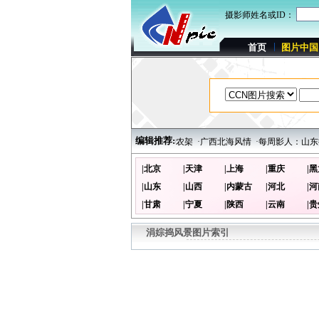
摄影师姓名或ID：
首页
图片中国
编辑推荐:
·完好生态撑起的清凉世界：湖北西部边陲神农架
·广西北海风情
·每周影人：山东摄
|北京
|天津
|上海
|重庆
|
|山东
|山西
|内蒙古
|河北
|
|甘肃
|宁夏
|陕西
|云南
|
涓婃捣风景图片索引