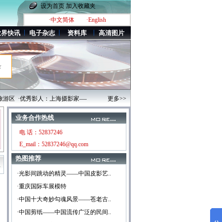
设为首页
加入收藏夹
·中文简体
·English
业界快讯
电子杂志
资料库
高清图片
录
游区
·优秀影人：上海摄影家——高序峰
·辽宁大连东海公园及海之韵广场[高清图片]
更多>>
业务合作热线
电 话：52837246
E_mail：52837246@qq.com
热图推荐
·光影间跳动的精灵——中国皮影艺..
·重庆国际车展模特
·中国十大奇妙勾魂风景——苍老古..
·中国剪纸——中国流传广泛的民间..