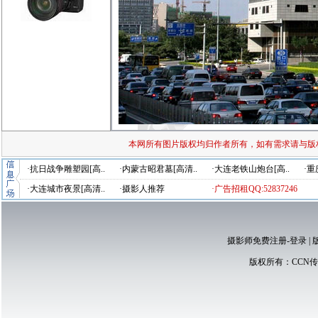
本网所有图片版权均归作者所有，如有需求请与版
·抗日战争雕塑园[高..
·内蒙古昭君墓[高清..
·大连老铁山炮台[高..
·重
·大连城市夜景[高清..
·摄影人推荐
·广告招租QQ:52837246
摄影师免费注册-登录
|
版权所有：
CCN