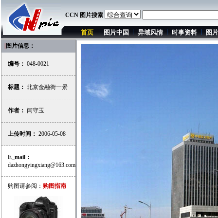
CCN 图片搜索
首页
图片中国
异域风情
时事资料
图
|
图片信息：
编号：
048-0021
标题：
北京金融街一景
作者：
闫守玉
上传时间：
2006-05-08
E_mail：
dazhongyingxiang@163.com
购图请参阅：
购图指南