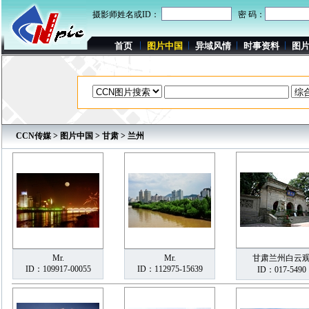
摄影师姓名或ID：
密 码：
首页
图片中国
异域风情
时事资料
图
CCN传媒
>
图片中国
>
甘肃
> 兰州
Mr.
Mr.
甘肃兰州白云
ID：109917-00055
ID：112975-15639
ID：017-5490