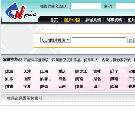
摄影师姓名或ID：
密 码：
首页
图片中国
异域风情
时事资料
图
编辑推荐:
水位持续下降 可能将再度停喷
·四川廖卫摄影作品
·优秀影人：内蒙古摄影家韩波
·
|北京
|天津
|上海
|重庆
|黑龙江
|吉林
|辽宁
|安
|山东
|山西
|内蒙古
|河北
|河南
|湖北
|湖南
|广
|甘肃
|宁夏
|陕西
|云南
|贵州
|四川
|西藏
|香
杈藉畞风景图片索引