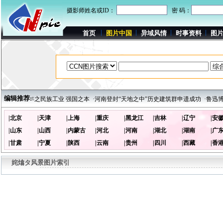
摄影师姓名或ID：
密 码：
首页
图片中国
异域风情
时事资料
图
编辑推荐:
建国六十周年之民族工业 强国之本
·河南登封“天地之中”历史建筑群申遗成功
·鲁迅博
|北京
|天津
|上海
|重庆
|黑龙江
|吉林
|辽宁
|安
|山东
|山西
|内蒙古
|河北
|河南
|湖北
|湖南
|广
|甘肃
|宁夏
|陕西
|云南
|贵州
|四川
|西藏
|香
姹熻タ风景图片索引