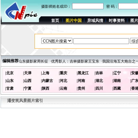
摄影师姓名或ID：
密 码：
首页
图片中国
异域风情
时事资料
图
编辑推荐:
每周影人：山东摄影家周长征
·优秀影人：吉林摄影家王宝东
·我国沿海五大炮台之一
|北京
|天津
|上海
|重庆
|黑龙江
|吉林
|辽宁
|安
|山东
|山西
|内蒙古
|河北
|河南
|湖北
|湖南
|广
|甘肃
|宁夏
|陕西
|云南
|贵州
|四川
|西藏
|香
灞变笢风景图片索引