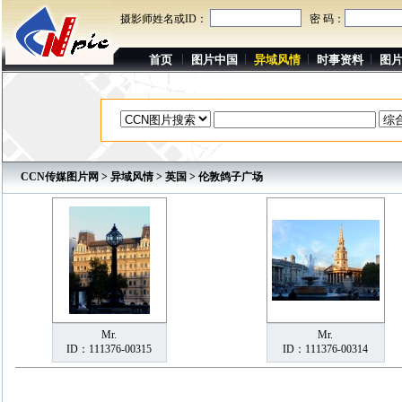
摄影师姓名或ID：
密 码：
首页
图片中国
异域风情
时事资料
图
CCN传媒图片网
>
异域风情
>
英国
> 伦敦鸽子广场
Mr.
Mr.
ID：111376-00315
ID：111376-00314