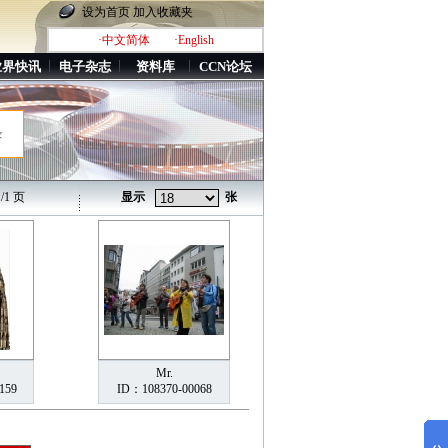
设为首页
加入收藏夹
·中文简体
·English
业界快讯
电子杂志
资料库
CCN论坛
录
/1 页
显示
张
Mr.
159
ID：108370-00068