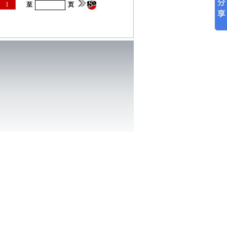
1
至
页