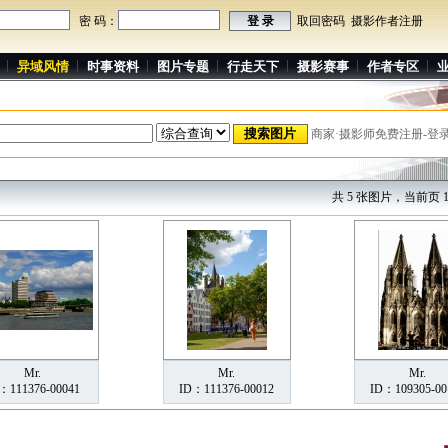
密 码：
取回密码
摄影作者注册
异域风情
时事资料
图片专题
行走天下
摄影赛事
作者专区
商家·摄影师免费注册-登
共 5 张图片，当前页 1
Mr.
Mr.
Mr.
：111376-00041
ID：111376-00012
ID：109305-00