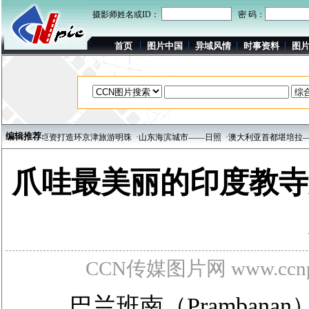
摄影师姓名或ID：
密 码：
首页
图片中国
异域风情
时事资料
图
编辑推荐:
投巨资打造环京津旅游明珠
·山东海滨城市——日照
·澳大利亚首都堪培拉——大洋洲
爪哇最美丽的印度教寺
CCN传媒图片网 www.ccnpi
巴兰班南（Prambana