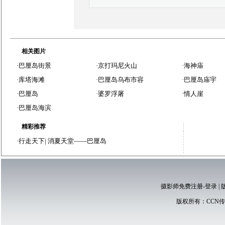
相关图片
·
巴厘岛街景
·
京打玛尼火山
·
海神庙
·
库塔海滩
·
巴厘岛乌布市容
·
巴厘岛庙宇
·
巴厘岛
·
婆罗浮屠
·
情人崖
·
巴厘岛海滨
精彩推荐
·
行走天下
|
消夏天堂——巴厘岛
摄影师免费注册-登录
|
版权所有：
CCN