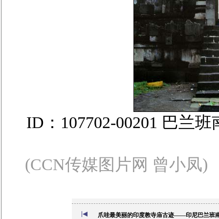
ID：107702-00201
(CCN传媒图片网 曾小凤)
爪哇最美丽的印度教寺庙古迹——印尼巴兰班南