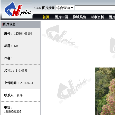
CCN 图片搜索
首页
图片中国
异域风情
时事资料
图
|
图片信息：
编号：
115304-03164
标题：
Mr.
作者：
尺寸1
： 1×1 像素
上传时间：
2011-07-11
联系人：
袁萍
电话：
13889591305