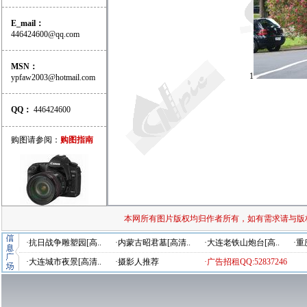
E_mail：
446424600@qq.com
MSN：
1
ypfaw2003@hotmail.com
QQ：
446424600
购图请参阅：
购图指南
本网所有图片版权均归作者所有，如有需求请与版
·抗日战争雕塑园[高..
·内蒙古昭君墓[高清..
·大连老铁山炮台[高..
·重
·大连城市夜景[高清..
·摄影人推荐
·广告招租QQ:52837246