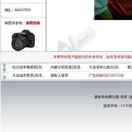
QQ：
404247050
1
购图请参阅：
购图指南
本网所有图片版权均归作者所有，如有需求请与版
·抗日战争雕塑园[高..
·内蒙古昭君墓[高清..
·大连老铁山炮台[高..
·重
·大连城市夜景[高清..
·摄影人推荐
·广告招租QQ:52837246
摄影师免费注册-登录
|
版权所有：
CCN