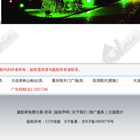
1
权均归作者所有，如有需求请与版权所有者联系。
..
·大连老铁山炮台[高..
·重庆朝天门广场[高..
·高清图片[图集]
·大
·广告招租QQ:52837246
摄影师免费注册-登录
|
版权声明
|
关于我们
|
推广服务
|
|
主题图片
版权所有：
CCN传媒
ICP备案：
京ICP备18050776号