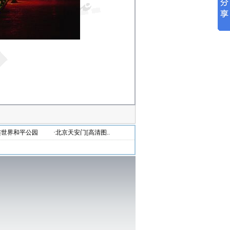
连世界和平公园
·北京天安门[高清图..