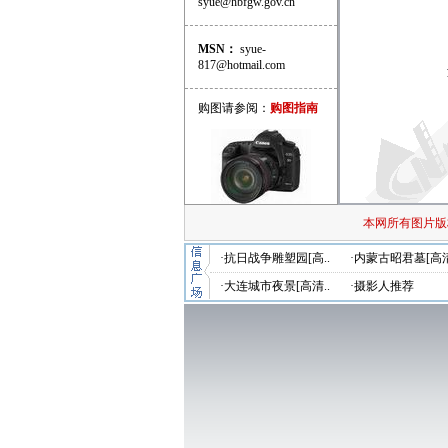
syue@hbfgw.gov.cn
MSN：
syue-
817@hotmail.com
购图请参阅：
购图指南
本网所有图片版
·抗日战争雕塑园[高..
·内蒙古昭君墓[高清
·大连城市夜景[高清..
·摄影人推荐