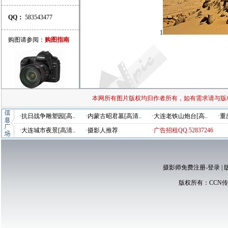
QQ：
583543477
1
购图请参阅：
购图指南
本网所有图片版权均归作者所有，如有需求请与版
·抗日战争雕塑园[高..
·内蒙古昭君墓[高清..
·大连老铁山炮台[高..
·重
·大连城市夜景[高清..
·摄影人推荐
·广告招租QQ:52837246
摄影师免费注册-登录
|
版权所有：
CCN