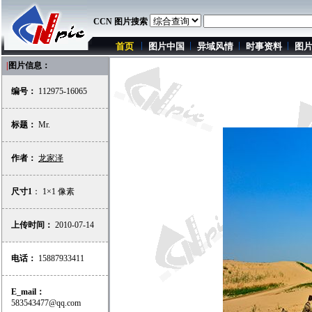
CCN 图片搜索
首页
图片中国
异域风情
时事资料
图
|
图片信息：
编号：
112975-16065
标题：
Mr.
作者：
龙家泽
尺寸1
： 1×1 像素
上传时间：
2010-07-14
电话：
15887933411
E_mail：
583543477@qq.com