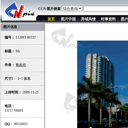
CCN 图片搜索
首页
图片中国
异域风情
时事资料
图
|
图片信息：
编号：
112693-00337
标题：
Mr.
作者：
黎发祥
尺寸1
： 1×1 像素
上传时间：
2009-11-25
电话：
13117796001
QQ：
89510952