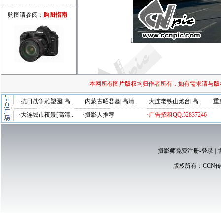
购图请参阅：
购图指南
1
本网所有图片版权均归作者所有，如有需求请与版
·抗日战争雕塑园[高..
·内蒙古昭君墓[高清..
·大连老铁山炮台[高..
·重
·大连城市夜景[高清..
·摄影人推荐
·广告招租QQ:52837246
摄影师免费注册-登录
|
版权所有：
CCN