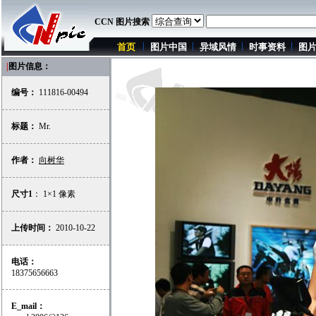
CCN 图片搜索
首页
图片中国
异域风情
时事资料
图
|
图片信息：
编号：
111816-00494
标题：
Mr.
作者：
向树华
尺寸1
： 1×1 像素
上传时间：
2010-10-22
电话：
18375656663
E_mail：