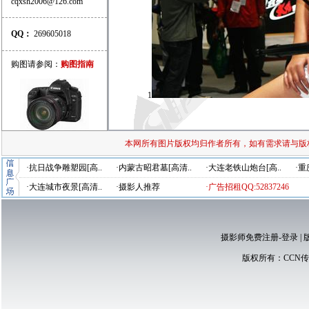
cqxsh2006@126.com
QQ：
269605018
购图请参阅：
购图指南
1
本网所有图片版权均归作者所有，如有需求请与版
·抗日战争雕塑园[高..
·内蒙古昭君墓[高清..
·大连老铁山炮台[高..
·重
·大连城市夜景[高清..
·摄影人推荐
·广告招租QQ:52837246
摄影师免费注册-登录
|
版权所有：
CCN