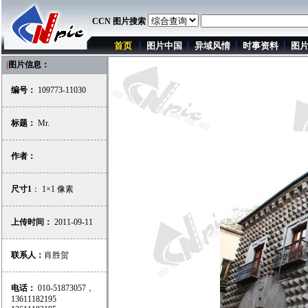
CCN 图片搜索
首页
图片中国
异域风情
时事资料
图
|
图片信息：
编号：
109773-11030
标题：
Mr.
作者：
尺寸1
： 1×1 像素
上传时间：
2011-09-11
联系人：
肖胜贺
电话：
010-51873057，
13611182195