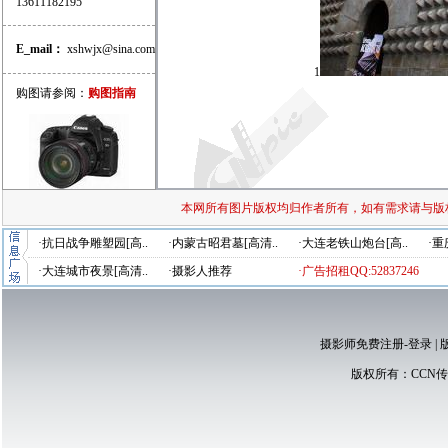
13611182195
E_mail：
xshwjx@sina.com
1
购图请参阅：
购图指南
本网所有图片版权均归作者所有，如有需求请与版
·抗日战争雕塑园[高..
·内蒙古昭君墓[高清..
·大连老铁山炮台[高..
·重
·大连城市夜景[高清..
·摄影人推荐
·广告招租QQ:52837246
摄影师免费注册-登录
|
版权所有：
CCN