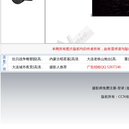
1
本网所有图片版权均归作者所有，如有需求请与版
·抗日战争雕塑园[高..
·内蒙古昭君墓[高清..
·大连老铁山炮台[高..
·重
·大连城市夜景[高清..
·摄影人推荐
·广告招租QQ:52837246
摄影师免费注册-登录
|
版权所有：
CCN