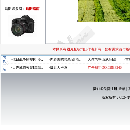
购图请参阅：
购图指南
1
本网所有图片版权均归作者所有，如有需求请与版
·抗日战争雕塑园[高..
·内蒙古昭君墓[高清..
·大连老铁山炮台[高..
·重
·大连城市夜景[高清..
·摄影人推荐
·广告招租QQ:52837246
摄影师免费注册-登录
|
版权所有：
CCN