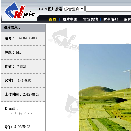
CCN 图片搜索
首页
图片中国
异域风情
时事资料
图
|
图片信息：
编号：
107689-06400
标题：
Mr.
作者：
李青洲
尺寸1
： 1×1 像素
上传时间：
2012-08-27
E_mail：
qfmy_001@126.com
QQ：
510285493