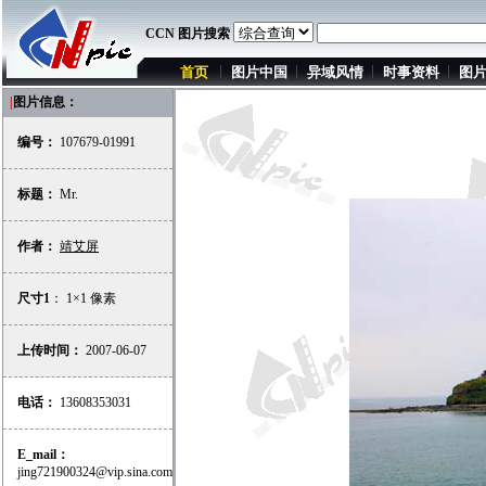
CCN 图片搜索
首页
图片中国
异域风情
时事资料
图
|
图片信息：
编号：
107679-01991
标题：
Mr.
作者：
靖艾屏
尺寸1
： 1×1 像素
上传时间：
2007-06-07
电话：
13608353031
E_mail：
jing721900324@vip.sina.com