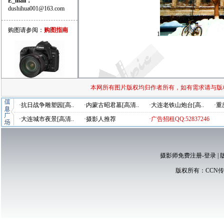
E_mail：
dushihua001@163.com
购图请参阅：
购图指南
1
本网所有图片版权均归作者所有，如有需求请与版
·抗日战争雕塑园[高..
·内蒙古昭君墓[高清..
·大连老铁山炮台[高..
·重
·大连城市夜景[高清..
·摄影人推荐
·广告招租QQ:52837246
摄影师免费注册-登录
|
版权所有：
CCN