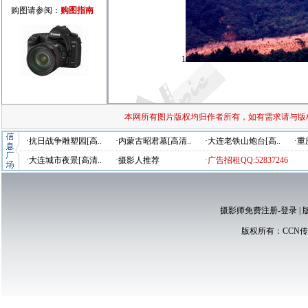
购图请参阅：
购图指南
1
本网所有图片版权均归作者所有，如有需求请与版
·抗日战争雕塑园[高..
·内蒙古昭君墓[高清..
·大连老铁山炮台[高..
·重
·大连城市夜景[高清..
·摄影人推荐
·广告招租QQ:52837246
摄影师免费注册-登录
|
版权所有：
CCN