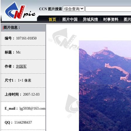
CCN 图片搜索
首页
图片中国
异域风情
时事资料
图
|
图片信息：
编号：
107161-01850
标题：
Mr.
作者：
刘国军
尺寸1
： 1×1 像素
上传时间：
2007-12-03
E_mail：
lgj5938@163.com
QQ：
1144298437