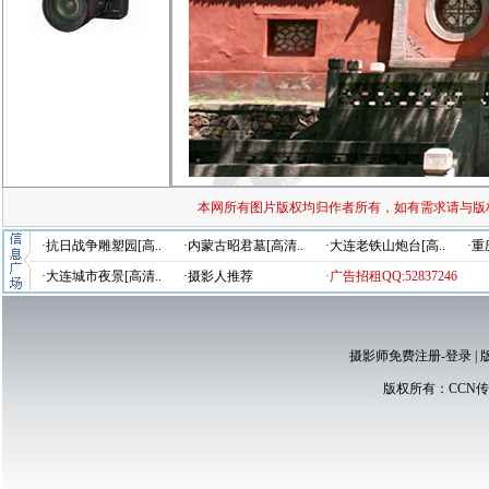
本网所有图片版权均归作者所有，如有需求请与版
·抗日战争雕塑园[高..
·内蒙古昭君墓[高清..
·大连老铁山炮台[高..
·重
·大连城市夜景[高清..
·摄影人推荐
·广告招租QQ:52837246
摄影师免费注册-登录
|
版权所有：
CCN