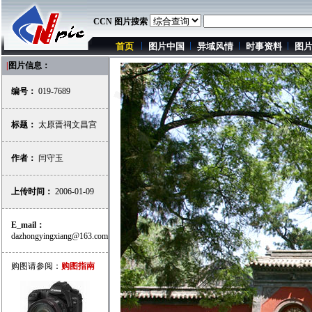
CCN 图片搜索
首页
图片中国
异域风情
时事资料
图
|
图片信息：
编号：
019-7689
标题：
太原晋祠文昌宫
作者：
闫守玉
上传时间：
2006-01-09
E_mail：
dazhongyingxiang@163.com
购图请参阅：
购图指南