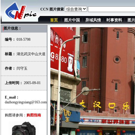
CCN 图片搜索
首页
图片中国
异域风情
时事资料
图
|
图片信息：
编号：
018-5798
标题：
湖北武汉中山大道
作者：
闫守玉
上传时间：
2005-09-01
E_mail：
dazhongyingxiang@163.com
购图请参阅：
购图指南