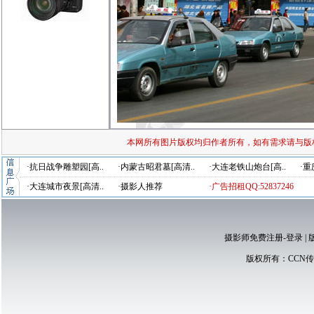
本网所有图片版权均归作者所有，如有需求请与版
·抗日战争雕塑园[高..
·内蒙古昭君墓[高清..
·大连老铁山炮台[高..
·重
·大连城市夜景[高清..
·摄影人推荐
·广告招租QQ:52837246
摄影师免费注册-登录
|
版权所有：
CCN