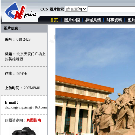
CCN 图片搜索
首页
图片中国
异域风情
时事资料
图
|
图片信息：
编号：
018-2423
标题：
北京天安门广场上
的英雄雕塑
作者：
闫守玉
上传时间：
2005-09-01
E_mail：
dazhongyingxiang@163.com
购图请参阅：
购图指南