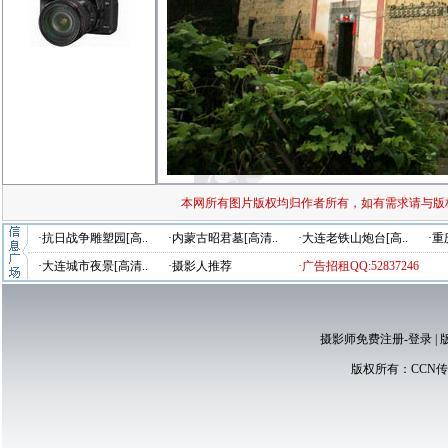
本网所有图片版权均归作者所有，如有需求请与版
·抗日战争雕塑园[高..
·内蒙古昭君墓[高清..
·大连老铁山炮台[高..
·重
·大连城市夜景[高清..
·摄影人推荐
·广告招租QQ:52837246
摄影师免费注册-登录
|
版权所有：
CCN