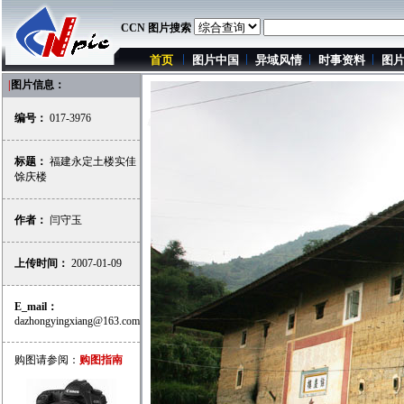
CCN 图片搜索
首页
图片中国
异域风情
时事资料
图
|
图片信息：
编号：
017-3976
标题：
福建永定土楼实佳
馀庆楼
作者：
闫守玉
上传时间：
2007-01-09
E_mail：
dazhongyingxiang@163.com
购图请参阅：
购图指南