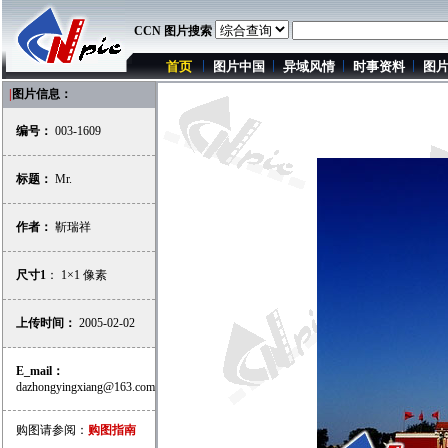
CCN 图片搜索
首页
图片中国
异域风情
时事资料
图
|
图片信息：
编号：
003-1609
标题：
Mr.
作者：
靳瑞祥
尺寸1
： 1×1 像素
上传时间：
2005-02-02
E_mail：
dazhongyingxiang@163.com
购图请参阅：
购图指南