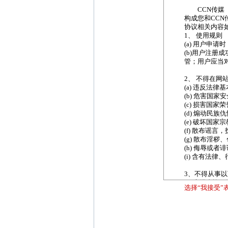
CCN传媒（w
构成您和CC
协议相关内容
1、 使用规则
(a) 用户申
(b)用户注册
管；用户应当
2、 不得在网
(a) 违反法律
(b) 危害国
(c) 损害国家
(d) 煽动民
(e) 破坏国
(f) 散布谣
(g) 散布淫
(h) 侮辱或
(i) 含有法
3、不得从事
(a) 未经允
选择“我接受
(b) 未经允
(c) 未经
(d) 故意制
(e) 不得发
(f) 其他危