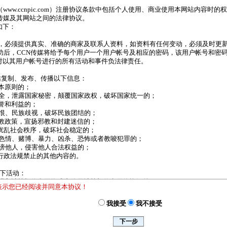
ww.ccnpic.com）注册协议条款中包括个人使用、商业使用本网站内容时的
N传媒及其网站之间的法律协议。
如下：
请时，必须提供真实、准确的商家及联系人资料，如资料有任何变动，必须及时更
成功后，CCN传媒将给予每个用户一个用户帐号及相应的密码，该用户帐号和密
对以其用户帐号进行的所有活动和事件负法律责任。
站复制、发布、传播以下信息：
基本原则的；
家安全，泄露国家秘密，颠覆国家政权，破坏国家统一的；
荣誉和利益的；
族仇恨、民族歧视，破坏民族团结的；
家宗教政策，宣扬邪教和封建迷信的；
言，扰乱社会秩序，破坏社会稳定的；
秽、色情、赌博、暴力、凶杀、恐怖或者教唆犯罪的；
者诽谤他人，侵害他人合法权益的；
律、行政法规禁止的其他内容的。
以下活动：
许，进入计算机信息网络或者使用计算机信息网络资源的；
”表示您已经阅读并同意本协议！
许，对计算机信息网络功能进行删除、修改或者增加的；
允许，对进入计算机信息网络中存储、处理或者传输的数据和应用程序进行删除、修
我接受
我不接受
作、传播计算机病毒等破坏性程序的；
布任何虚假信息或广告；
害计算机信息网络安全的行为。