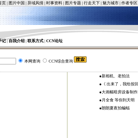
首页
|
图片中国
|
异域风情
|
时事资料
|
图片专题
|
行走天下
|
魅力城市
|
作者专区
手记
|
自我介绍
|
联系方式
|
CCN论坛
本网查询
CCN综合查询
●
新相机、老拍法
●
《 出来了，我给按
●
大画幅暗房设备制作
●
月全食 等你到天明
●
朗朗夏夜拍蝙蝠