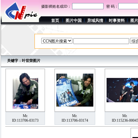
摄影师姓名或ID：
密 码：
首页
图片中国
异域风情
时事资料
图
关键字：叶世荣图片
Mr.
Mr.
Mr.
ID:113706-03173
ID:113706-03174
ID:115236-0004