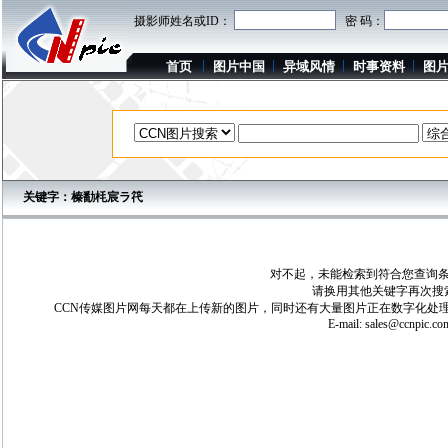
摄影师姓名或ID：
密 码：
首页
图片中国
异域风情
时事资料
图
关键字：榛勫枆宸ラ笩
对不起，未能检索到符合您查询条
请换用其他关键字再次搜
CCN传媒图片网每天都在上传新的图片，同时还有大量图片正在数字化处理
E-mail:
sales@ccnpic.co